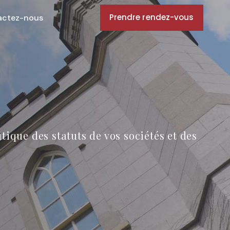
Prendre rendez-vous
actez-nous
é
itique des statuts de vos sociétés et des