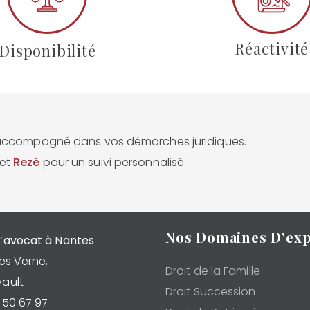
Réactivité
Disponibilité
e accompagné dans vos démarches juridiques.
et
Rezé
pour un suivi personnalisé.
Nos Domaines D'exp
’avocat à Nantes
es Verne,
Droit de la Famille
ault
Droit Succession
7 50 67 97